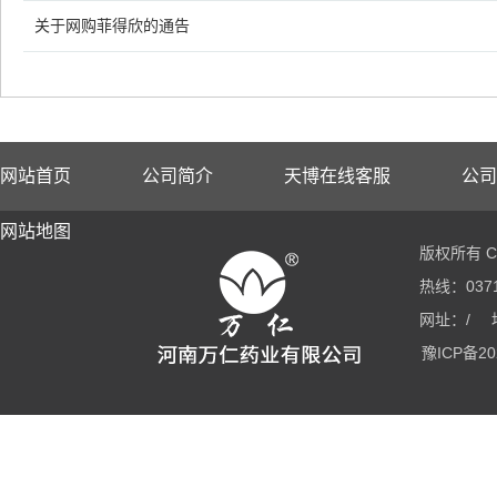
关于网购菲得欣的通告
网站首页
公司简介
天博在线客服
公司
网站地图
版权所有 Co
热线：0371
网址：/
豫ICP备20
雷火体育app官网登录入口
赢博官网
天博在线官网
fh体育（中国）
半岛在线体育网官网(中国)官方网站
米乐在线客服
九游体育官方入口