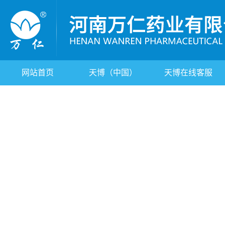
网站首页
天博（中国）
天博在线客服