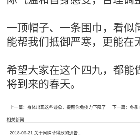
一顶帽子、一条围巾，看似
能帮我们抵御严寒，更能在
希望大家在这个四九，都能
将到来的春天。
上一篇：
身体出现这些迹象，提醒你免疫力下降了
下一篇：
冬季
相关新闻
2018-06-21
关于网购菲得欣的通告...