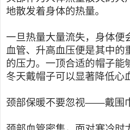
地散发着身体的热量。
一旦热量大量流失，身体便
血管、升高血压便是其中的
的压力。一顶合适的帽子能
冬天戴帽子可以显著降低心
颈部保暖不要忽视——戴围
颈部血管密集，面对寒冷时