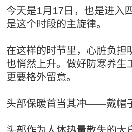
今天是1月17日，也是进
是这个时段的主旋律。
在这样的时节里，心脏负担
也悄然上升。做好防寒养生
更要格外留意。
头部保暖首当其冲——戴帽
头部作为人体热量散失的大