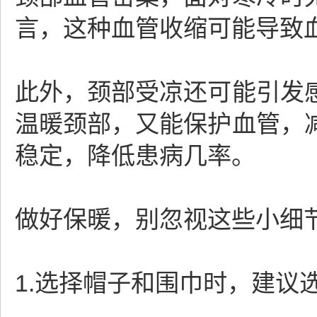
言，这种血管收缩可能导致
此外，颈部受凉还可能引发
温暖颈部，又能保护血管，
稳定，降低患病几率。
做好保暖，别忽视这些小细
1.选择帽子和围巾时，建议